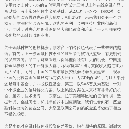
使用移动支付，70%的支付宝用户尝试过三种以上的在线金融产品，
所以我们有非常好的数字金融基础。从2013年起迄今，国家对于金
融创新的监管思路也在逐步成型，相比以往，未来我们会有一个更
稳定、更清晰的监管环境，这也将有利于金融科技行业的创新创
业。同时，过去几年创业创新的大潮也教育和培养了一大批拥有技
术优势的金融领域创业者。
关于金融科技的创投机会，刚才台上的各位也代表了一些未来的趋
势。首先，上一波金融科技创业的胜出者将被纳入监管，有更明确
的发展方向。第二，财富管理和保障型保险有巨大的机会。中国拥
有全世界最大的中产阶级人群，2亿家庭年平均可支配收入超过10万
元人民币。同时，中国的二级市场投资机会将会发展起来——现在
中国的公募基金体量只有14万亿人民币，占GDP的14%，而且大部分
还是货币基金，并非股权性基金。第三，以SaaS普及为基础，针对
中小微企业的信贷解决方案、线上风控方案在未来将有非常好的机
会。第四，技术出海——东南亚、拉丁美洲等区域的征信环境、数
据环境、金融习惯，和几年前的中国更接近。我们也看到有一些金
融科技出海的创业公司、大型互联网公司如蚂蚁金服等做出了相当
不错的成绩。
这是华创对金融科技创业投资依然看好、抱有期待的原因。谢谢大