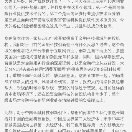
大家上午好。刚才我默默计算了一下，今天在台上展示的18家创业
公司无一例外都是2B的，并且集中在这几个领域：第一个是面向保
险行业提供技术平台的，第二个是面向证券行业提供技术服务的，
第三就是面向资产管理或者财富管理机构提供软件技术服务的。今
天的各位创业者都围绕在这几个行业，并且科技成分比较高。
华创资本作为一家从2013年就开始投资于金融科技领域的创投机
构，我们对于目前的金融科技创新创业有什么反思？过去，这个领
域的创业者绝大部分来自于互联网行业，创新是自下而上的，参照
美国的一些模式但是更加杂乱无章和激进。同时，国内早期投资人
普遍缺乏对金融服务行业的深度理解，缺乏金融行业从业背景，大
部分VC过去都在使用“消费互联网”的投资思路来投资金融科技项
目，重增长而轻金融实质、缺风险意识。这两者加在一起，的确造
成了非常大的泡沫、风险甚至伤害。第三，投资人的情绪反复也非
常大，乐观的时候非常乐观，悲观的时候过于悲观。在目前这样的
资本市场环境下，还在投资金融科技的创投机构非常少了，整个一
级市场对金融科技创新创业处在情绪钟摆的负极端点上。
此刻，对于中国金融科技创新创业，华创如何看待？我们依然长期
看好中国的金融科技创投。中国是世界第二大经济体，未来10年将
超越美国成为世界第一大经济体。我们也有世界第一大的移动支付
用户群体——截止2018年底，中国有7.83亿智能手机用户，其中71%