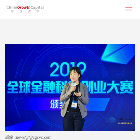
Toggle
navigat
邮箱 :news@@cgcvc.com