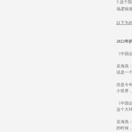
3.这
场逻辑
以下为
2022
《中国
吴海燕
说是一
但是今
小世界
《中国
这个大
吴海燕
的时候