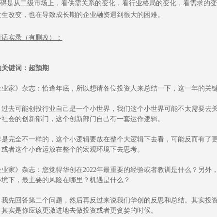
个阻碍是从二级市场上，看供需关系的变化，看行业格局的变化，看需求的
发生改变，也在导致成长期的企业融资遇到很大的困难。
对话实录（有删改）：
年的关键词：超预期
企业家》杂志：恰逢年底，所以想请各位投资人来总结一下，这一年的关
：过去可能创投行业自己是一个小世界，我们这个小世界可能不太需要去
个社会的创新部门，这个创新部门自己有一套运作逻辑。
年是完全不一样的，这个小逻辑要放在整个大逻辑下去看，可能反而有了
，或者这个小命运放在整个的宏观环境下去思考。
企业家》杂志：您觉得华创在2022年最重要的经验或者教训是什么？另外
环境下，最主要的风险在哪里？机遇是什么？
：我先回答第二个问题，然后再反过来说我们华创的反思和总结。其实投资
，其实是你应该更激进地去做投资或者更贪婪的时候。