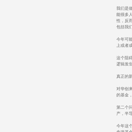
我们是
能很多
性，反
包括我
今年可
上或者
这个阻
逻辑发
真正的
对华创
的基金
第二个
产，半
今年这