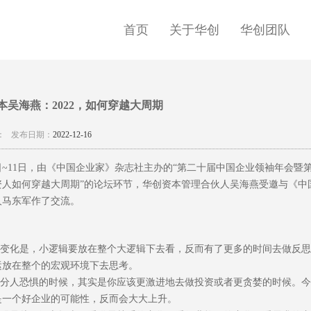
首页
关于华创
华创团队
本吴海燕：2022，如何穿越大周期
：
发布日期：
2022-12-16
0日~11日，由《中国企业家》杂志社主办的“第二十届中国企业领袖年会
资人如何穿越大周期”的论坛环节，华创资本管理合伙人吴海燕受邀与《中
人马东军作了交流。
年的变化是，小逻辑要放在整个大逻辑下去看，反而有了更多的时间去做反
运放在整个的宏观环境下去思考。
大部分人恐惧的时候，其实是你应该更激进地去做投资或者更贪婪的时候。
是一个好企业的可能性，反而会大大上升。