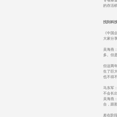
专项基
的存活
找到科
《中国
大家分
吴海燕
多。但是
但这两
生了巨
也不得
马东军
不会长出像
吴海燕
合，跟
差在阶