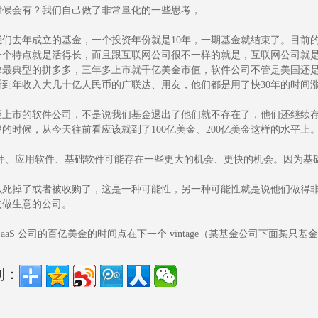
时候会有？我们自己做了非常量化的一些思考，
我们去年成立的基金，一个投资年份就是10年，一期基金就结束了。目前
一个特点就是活得长，而且跟互联网公司很不一样的就是，互联网公司就
像最典型的拼多多，三年多上市就千亿美金市值，软件公司不管是美国还
看到年收入大几十亿人民币的广联达、用友，他们都是用了快30年的时间
经上市的软件公司，不是说我们基金退出了他们就不存在了，他们还继续存在
岁的时候，从今天往前看应该就到了100亿美金、200亿美金这样的水平上
 软件、应用软件、基础软件可能存在一些更大的机会、更快的机会。因为
死掉了或者被收购了，这是一种可能性，另一种可能性就是说他们做得非常好，做
去做生意的公司。
SaaS 公司的百亿美金的时间点在下一个 vintage（某基金公司下面
到：