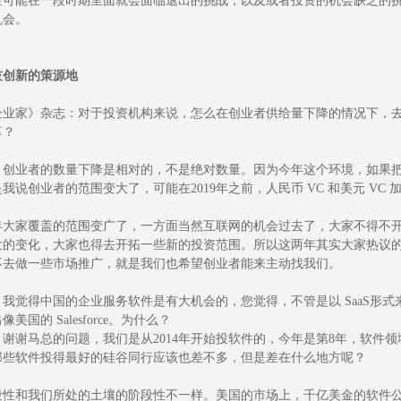
金可能在一段时期里面就会面临退出的挑战，以及或者投资的机会缺乏的
机会。
技创新的策源地
企业家》杂志：对于投资机构来说，怎么在创业者供给量下降的情况下，
享？
：创业者的数量下降是相对的，不是绝对数量。因为今年这个环境，如果
我说创业者的范围变大了，可能在2019年之前，人民币 VC 和美元 V
年大家覆盖的范围变广了，一方面当然互联网的机会过去了，大家不得不
大的变化，大家也得去开拓一些新的投资范围。所以这两年其实大家热议
不去做一些市场推广，就是我们也希望创业者能来主动找我们。
：我觉得中国的企业服务软件是有大机会的，您觉得，不管是以 SaaS形
美国的 Salesforce。为什么？
：谢谢马总的问题，我们是从2014年开始投软件的，今年是第8年，软件
那些软件投得最好的硅谷同行应该也差不多，但是差在什么地方呢？
段性和我们所处的土壤的阶段性不一样。美国的市场上，千亿美金的软件