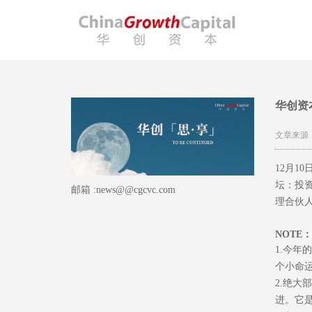
华创资
文章来源
12月1
坛：投
邮箱 :news@@cgcvc.com
理合伙
NOTE：
1.今
个小命
2.绝
进。它