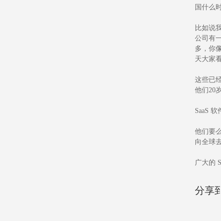
国什么
比如说
公司有
多，你
天大家
这些已
他们20
SaaS
他们要么
向全球
广大的 
分享