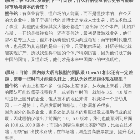
i黑马：在 AIGC 发展的下一个阶段，什么样的创业者会更有可能获
得市场与资本的青睐？
熊伟铭：
有商业背景、懂市场的人能赢，而不是懂技术的。在今天
的大企业中，除了宁德时代的曾博士是专业人士出身，把技术做成
了事业，其他的企业家其实大部分都是“半路出家”的个体户。比如乔
布斯，一开始是搞禅修的，还有英伟达，最初是做游戏业务，他们
都不是专业人士，但并不妨碍他们成为商业领袖；而宁德时代能成
功，也是因为其选择的是单一行业，只要把供应链、科研等搞定就
能实现扩产。所以我觉得中国的个体户特别厉害，因为他们既了解
中国的国情，又懂市场，他们才是未来中国商业的中流砥柱。
i黑马：目前，国内做大语言模型的团队跟 OpenAI 相比还有一定差
距，需要一些时间才能迎头赶上，您认为这些差距体现在哪里？
熊伟铭：
表面上相差不多，但实际上差很多。从表面上来看，我国
的团队可能仅需要花费数月、或者数年时间，就能在 3.5、4.0 版本
时追赶上国外的企业，但从技术的地位来讲，我觉得一个是幼儿
园，一个是博士，虽然发展时间相似，但格局相差很多。
因为国外的很多企业，更多还是从技术的角度出发去推动行业的发
展，因此哪怕仅做出了前面的 1.0、5.0 版本，我们也能预测到后面
的 10.0 或 100.0 版本；而国内则更注重解决实际问题，比如在技术
端，用钱“砸”出技术路线，在市场端，则是提高股票数据、提升毛利
率等。