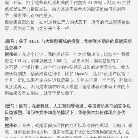
碗、开车、打字这些跟机器相关的工作交给 AI 来做，因为 AI 的特
点就是生产力极度发达，而人类更需要考虑的应该是如何探索科
学、探索我们存在的意义。
但毋庸置疑的是，在AI加持生产力的状态下，所有的行业都将被重
写，因为分工将与之前完全不一样。
i黑马：关于 AIGC 与大模型领域的投资，华创资本期待的反馈周期
是怎样？
熊伟铭：
在这个行业，我的期待是一年之内翻10倍，比如今年我投
进去 100 万，明年就该变 1000 万，如果不对，那就是投错了。
这不是一个慢行业，这个行业的特征就是成长的速度异常快，收入
增长特别快、估值涨得也很快，比如 OpenAI，达到1亿用户仅需 2
个月。所以如果有企业告诉我需要 3、5 年去打磨一个产品，那我会
直接说再见。因为是市场在呼唤大模型，这意味着企业做出来的应
用如果没有立刻火，就等于是失败了。
i黑马：目前，在硬科技、人工智能等领域，各投资机构间的竞争也
日益激烈。请问在竞争加剧的情况下，华创资本如何体现自身优
势？
熊伟铭：
首先，就是要保持理性的判断以及冷静的观望。比如 AI 领
域，目前看起来很火热，但实际真正下场的投资机构寥寥无几。在