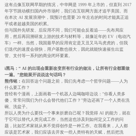
这有点像互联网早期的情况，中华网是 1999 年上市的，但直到 2017
年字节跳动横扫国内外市场时，我们在互联网方面才追平美国。而
在本次 AI 发展浪潮中，我预计也需要 20 年左右的时间才能真正追
平或者超越美国的积累。
但与国外先研发、后应用不同，我们可能会反着追——先布局应
用，然后再回溯研发上游的技术与材料等，就像近年的 EV（电动汽
车）一样。当然，我国最早的应用肯定是又丑又马马虎虎的，但我
们迭代的速度会很快，用户基数也很大，因此就能快速催生出监
管、支付等一系列的商业闭环要素。
i黑马：“ AI 的出现会重新改变所有行业的做法，让所有行业都重做
一遍。”您能展开说说这句话吗？
熊伟铭：
在回答这个问题之前，我们先考虑一个哲学问题——人为
什么要工作？
曾经有个漫画，上面画着一个机器人边喝咖啡边说：“你看人类多
傻，常常问我们为什么会替代他们工作？”旁边还画了一个人类在洗
碗、洗盆子。
所以人类为什么要找一个事来折磨自己呢？我觉得 AI 的能力，就在
于它可以替代人类完成工作，当然这也涉及到如何定义工作的问
题，比如艺术家就从来不觉得创作是一种工作。在我看来，人人都
应该是艺术家，我们应该去开发一些人类特有的天赋，然后把洗