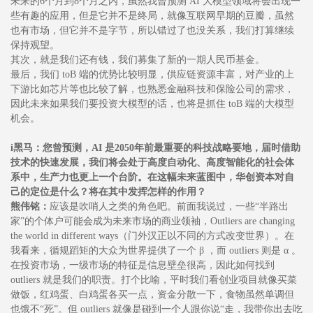
未来的6个月到8个月之内，虽然我曾预测 AI 大模型领域将会出现一
些有趣的应用，但是它并不是终局，就像互联网早期的豆瓣，虽然
也有市场，但它并不是字节，所以错过了也没关系，我们打算继续
保持观望。
其次，就是我们还有钱，我们募集了新的一期人民币基金。
最后，我们 toB 端的优势比较明显，供应链资源丰富，对产业的上
下游比如芯片等也比较了解，也熟悉金融科技和保险公司的需求，
因此未来如果我们要投资大模型的话，也将是抓住 toB 端的大模型
机会。
i黑马：您曾预测，AI 是2050年前最重要的科技战略要地，届时借助
技术的快速发展，我们将会处于高度自动化、高度智能化的社会体
系中，生产力也更上一个台阶。在这幅未来蓝图中，华创资本对自
己的定位是什么？将在其中发挥怎样的作用？
熊伟铭：
应该是吹哨人之类的角色吧。前面我说过，一些“半路出
家”的个体户可能会成为未来市场的商业领袖，Outliers are changing
the world in different ways（门外汉正以不同的方式改变世界）。在
我看来，循规蹈矩的大众为世界提供了一个 β ，而 outliers 则是 α 。
在投资市场，一级市场的特征是信息壁垒很高，因此如何找到
outliers 就是我们的职责。打个比喻，平时我们看创业项目就像买菜
做饭，红鸡蛋、白鸡蛋各买一点，资金分散一下，食物虽然单调但
也饿不“死”。但 outliers 就像是碰到一个人跟你说“走，我带你出去吃