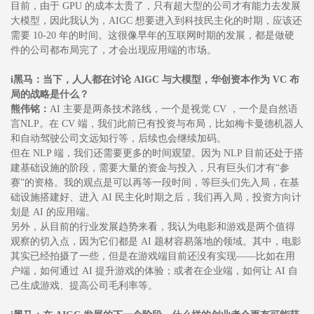
目前，由于 GPU 的成本太贵了，只有超大型的公司才有能力去发展
大模型，因此我认为，AIGC 想要进入到科技民主化的时期，应该还
需要 10-20 年的时间。这很像早年的互联网时期的发展，都是做硬
件的公司都布局完了，才会出现应用端的市场。
i黑马：当下，人人都在讨论 AIGC 与大模型，华创资本作为 VC 布
局的战略是什么？
熊伟铭：
AI 主要是两条技术路线，一个是视觉 CV ，一个是自然语
言NLP。在 CV 端，我们此前已有投资与布局，比如梅卡曼德机器人
和自动驾驶公司文远知行等，后续也会继续加码。
但在 NLP 端，我们还需要更多的时间观望。因为 NLP 目前还处于搭
建基础设施的阶段，需要大量的资金与投入，只有巨头们才有“参
赛”的资格。我的观点是可以再等一段时间，等巨头们先入局，在基
础设施搭建好、进入 AI 民主化时期之后，我们再入局，投资方向计
划是 AI 的应用端。
另外，从目前的行业发展趋势来看，我认为电影和游戏是两个值得
观察的切入点，因为它们都是 AI 题材容易落地的领域。其中，电影
其实已经拍摄了一些，但是在游戏端目前还没有实现——比如在用
户端，如何通过 AI 提升游戏的体验；或者在企业端，如何让 AI 自
己生成游戏、提高公司毛利率等。