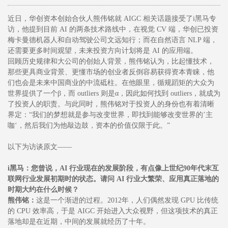
近日，华创资本创始合伙人熊伟铭就 AIGC 相关话题接受了i黑马专
访，他提到目前 AI 的两条技术路线中，在视觉 CV 端，华创已投资
梅卡曼德机器人和自动驾驶公司文远知行；而在自然语言 NLP 端，
还需要更多时间观望，未来投资方向计划将是 AI 的应用端。
回顾历史规律和大公司的创始人背景，熊伟铭认为，比起懂技术，
那些更具商业背景、更懂市场的创业者反倒容易获得资本青睐，他
们也会是未来中国商业的中流砥柱。在他眼里，循规蹈矩的大众为
世界提供了一个β，而 outliers 则是α，因此如何找到 outliers，就成为
了投资人的职责。与此同时，熊伟铭对于投资人的身份也有着清晰
界定：“我们的梦想就是参与改变世界，即找到能够改变世界的’主
咖‘，然后我们为他敲边鼓，资本的价值仅限于此。”
以下为访谈原文——
i黑马：您曾说，AI 行业现在的发展阶段，有点像上世纪90年代末互
联网行业发展初期时的状态。请问 AI 行业大繁荣、应用真正落地的
时期大约在什么时候？
熊伟铭：
这是一个渐进的过程。2012年，人们偶然发现 GPU 比传统
的 CPU 效率高，于是 AIGC 开始进入大众视野，但这项技术的真正
落地却是在近期，中间的发展就经历了十年。