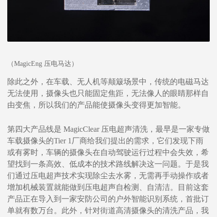
（MagicEng 压电马达）
除此之外，在车载、无人机等颠簸场景中，传统的电磁马达
无法使用，摄像头也只能固定焦距，无法像人的眼睛那样自
由变焦，所以我们的产品能使摄像头变得更加智能。
第四大产品线是 MagicClear 压电超声清洗，最早是一家专做
车载摄像头的Tier 1厂商给我们提出的需求，它们发现下雨
或有雾时，车辆的摄像头在自动驾驶运行过程中会失效，希
望找到一条高效、低成本的技术路线解决这一问题。于是我
们通过压电超声技术实现除尘去水雾，无需再手动操作或者
增加机械装置就能做到压电超声自检测、自清洁。目前这套
产品正在导入到一家安防公司的户外智能识别系统，首批订
单就有数万台。此外，针对街道高清摄像头的清洗产品，我