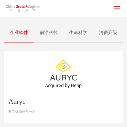
Toggle
navigat
企业软件
前沿科技
生命科学
消费升级
梦想
照亮未来
自2006年成立伊始，华创资本一直专注于新金融、新消费、新实业领域
的早期投资。目前已有上百家企业加入华创派投资组合，绝大多数都获
得了知名投资机构的后续投资或成功上市。
Auryc
数字体验软件公司...