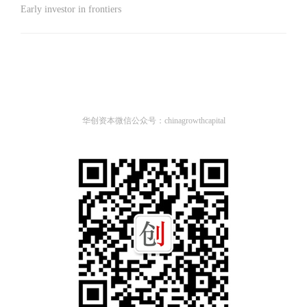
Early investor in frontiers
华创资本微信公众号：chinagrowthcapital